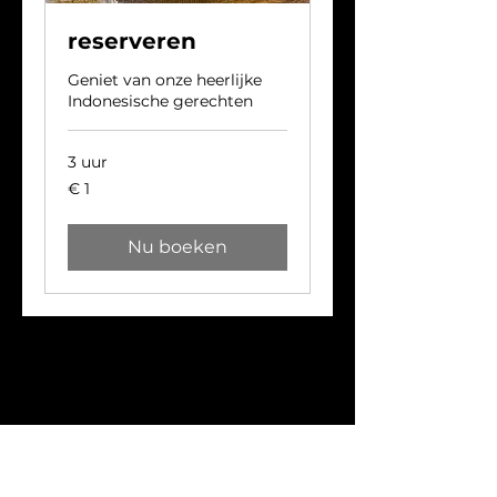
reserveren
Geniet van onze heerlijke
Indonesische gerechten
3 uur
1
€ 1
euro
Nu boeken
+31 6 46414521
MEGA@MEGAWATI.NL