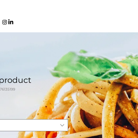
 product
76135199